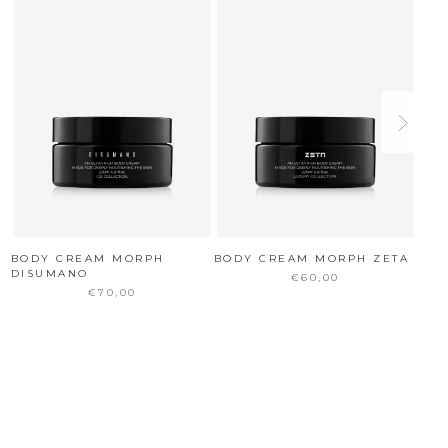
BODY CREAM MORPH
BODY CREAM MORPH ZETA
BOD
DISUMANO
IND
€60,00
€70,00