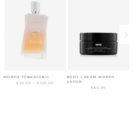
MORPH TONKATONIC
BODY CREAM MORPH
BOD
VAPOR
DIS
€25,00 - €150,00
€60,00