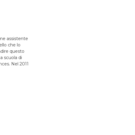
me assistente
ello che lo
ndire questo
a scuola di
nces. Nel 2011