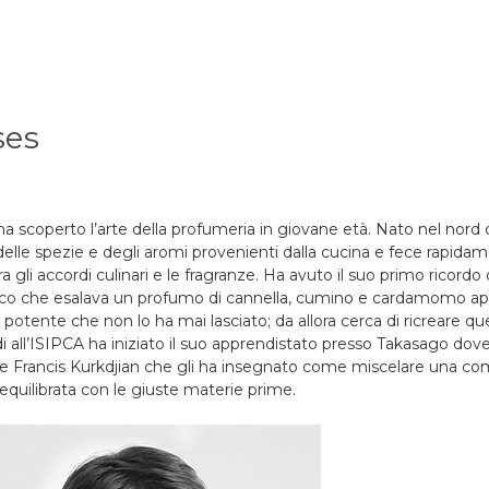
ses
 scoperto l’arte della profumeria in giovane età. Nato nel nord d
delle spezie e degli aromi provenienti dalla cucina e fece rapidam
 gli accordi culinari e le fragranze. Ha avuto il suo primo ricordo o
co che esalava un profumo di cannella, cumino e cardamomo a
otente che non lo ha mai lasciato; da allora cerca di ricreare qu
i all’ISIPCA ha iniziato il suo apprendistato presso Takasago dove
re Francis Kurkdjian che gli ha insegnato come miscelare una c
quilibrata con le giuste materie prime.