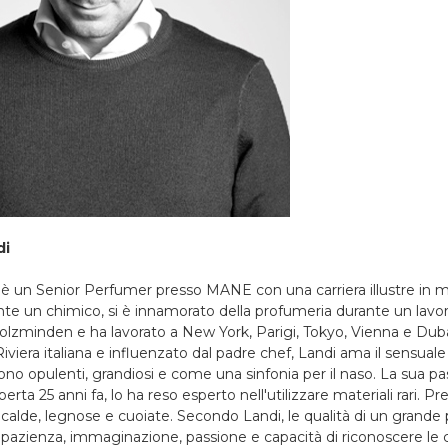
di
 è un Senior Perfumer presso MANE con una carriera illustre in mo
nte un chimico, si è innamorato della profumeria durante un lavoro
olzminden e ha lavorato a New York, Parigi, Tokyo, Vienna e Duba
Riviera italiana e influenzato dal padre chef, Landi ama il sensuale
ono opulenti, grandiosi e come una sinfonia per il naso. La sua p
rta 25 anni fa, lo ha reso esperto nell'utilizzare materiali rari. Predi
 calde, legnose e cuoiate. Secondo Landi, le qualità di un grande
pazienza, immaginazione, passione e capacità di riconoscere le