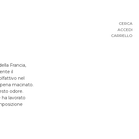
CERCA
ACCEDI
CARRELLO
ella Francia,
ente il
lfattivo nel
ppena macinato.
esto odore.
 ha lavorato
omposizione