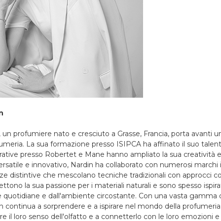
n
 un profumiere nato e cresciuto a Grasse, Francia, porta avanti u
fumeria. La sua formazione presso ISIPCA ha affinato il suo talen
rative presso Robertet e Mane hanno ampliato la sua creatività e
satile e innovativo, Nardin ha collaborato con numerosi marchi i
ze distintive che mescolano tecniche tradizionali con approcci c
ettono la sua passione per i materiali naturali e sono spesso ispirat
e quotidiane e dall'ambiente circostante. Con una vasta gamma di
n continua a sorprendere e a ispirare nel mondo della profumeria
orare il loro senso dell'olfatto e a connetterlo con le loro emozion