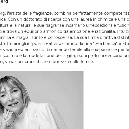
berg
g, l'artista delle fragranze, combina perfettamente competenza 
stica. Con un dottorato di ricerca con una laurea in chimica e una 
scultura e la natura, le sue fragranze incarnano un'eccezionale fusi
stile trova un equilibrio armonico tra emozione e razionalità, intuiz
mica e magia, istinto e conoscenza. La sua firma olfattiva distint
strutturare gli impulsi creativi, partendo da una "tela bianca" e a
rvazioni ed emozioni. Rimanendo fedele alla sua passione per le a
la scultura e la modellazione dell'argilla, i suoi profumi evocano u
ci, variazioni cromatiche e purezza delle forme.