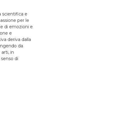
scientifica e
passione per le
one di emozioni e
ione e
iva deriva dalla
ttingendo da
rti, in
n senso di