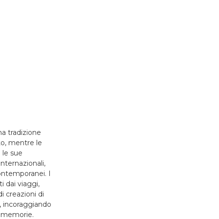
na tradizione
to, mentre le
 le sue
nternazionali,
ontemporanei. I
i dai viaggi,
 creazioni di
, incoraggiando
i e memorie.