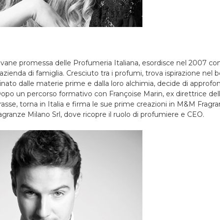
ovane promessa delle Profumeria Italiana, esordisce nel 2007 co
azienda di famiglia. Cresciuto tra i profumi, trova ispirazione nel b
inato dalle materie prime e dalla loro alchimia, decide di approfo
po un percorso formativo con Françoise Marin, ex direttrice dell
asse, torna in Italia e firma le sue prime creazioni in M&M Fragra
agranze Milano Srl, dove ricopre il ruolo di profumiere e CEO.