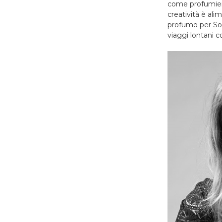
come profumiere 
creatività è alim
profumo per Sof
viaggi lontani c