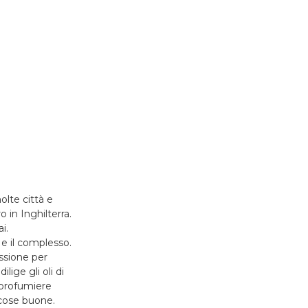
lte città e
 in Inghilterra.
i.
 e il complesso.
assione per
lige gli oli di
 profumiere
 cose buone.