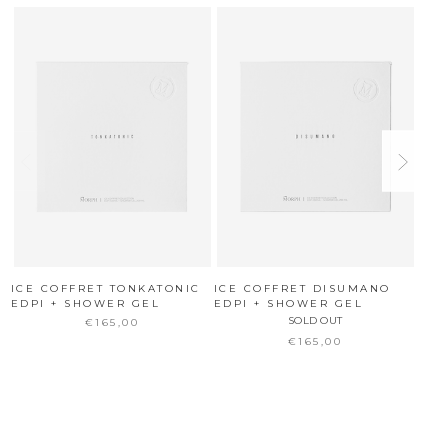
ICE COFFRET TONKATONIC
ICE COFFRET DISUMANO
LUX
EDPI + SHOWER GEL
EDPI + SHOWER GEL
EDP
SOLD OUT
€165,00
€165,00